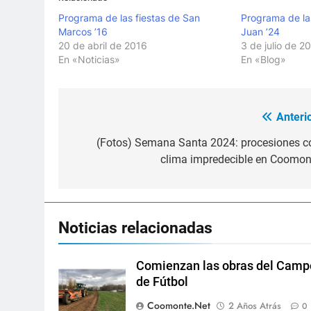
Programa de las fiestas de San
Programa de la
Marcos ’16
Juan ’24
20 de abril de 2016
3 de julio de 2
En «Noticias»
En «Blog»
Anterio
Navegación
de
(Fotos) Semana Santa 2024: procesiones c
clima impredecible en Coomon
entradas
Noticias relacionadas
Comienzan las obras del Camp
de Fútbol
Coomonte.net
2 Años Atrás
0