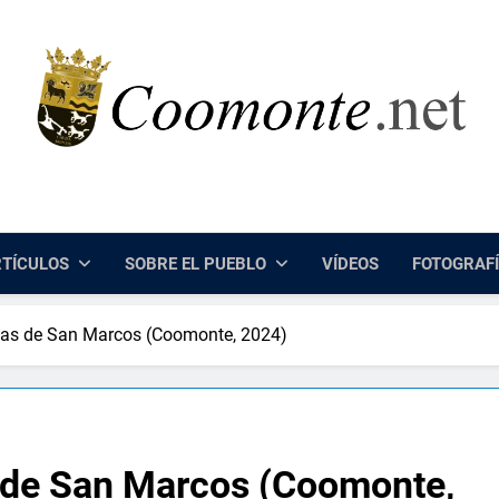
Coomonte.net |
Información, Cultura E Imágenes Sobre El Lugar De Coomo
TÍCULOS
SOBRE EL PUEBLO
VÍDEOS
FOTOGRAF
stas de San Marcos (Coomonte, 2024)
s de San Marcos (Coomonte,