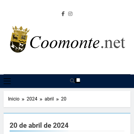
Saltar
al
contenido
Coomonte.net |
Información, Cultura E Imágenes Sobre El Lugar De
Coomonte
Inicio
2024
abril
20
20 de abril de 2024