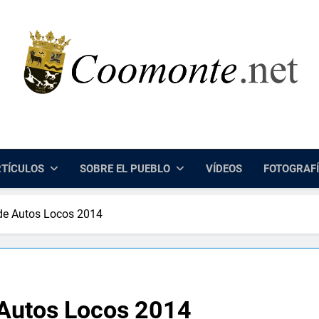
Coomonte.net |
Información, Cultura E Imágenes Sobre El Lugar De Coomo
TÍCULOS
SOBRE EL PUEBLO
VÍDEOS
FOTOGRAF
 de Autos Locos 2014
 Autos Locos 2014