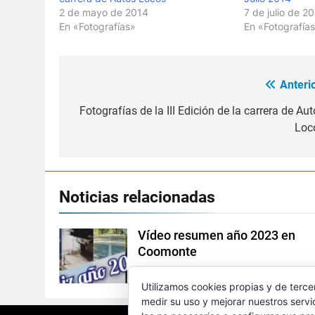
2 de mayo de 2014
7 de julio de 2
En «Fotografías»
En «Fotografía
Anterio
Navegación
de
Fotografías de la III Edición de la carrera de Au
Loc
entradas
Noticias relacionadas
Vídeo resumen año 2023 en
Coomonte
Coomonte.net
3 Años Atrás
0
Utilizamos cookies propias y de terce
medir su uso y mejorar nuestros servi