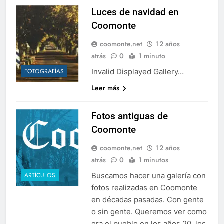
Luces de navidad en
Coomonte
coomonte.net
12 años
atrás
0
1 minuto
Invalid Displayed Gallery…
FOTOGRAFÍAS
Leer más
Fotos antiguas de
Coomonte
coomonte.net
12 años
atrás
0
1 minutos
Buscamos hacer una galería con
ARTÍCULOS
fotos realizadas en Coomonte
en décadas pasadas. Con gente
o sin gente. Queremos ver como
era el pueblo en los años 20, los