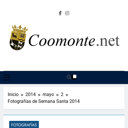
Saltar
al
contenido
Coomonte.net |
Información, Cultura E Imágenes Sobre El Lugar De
Coomonte
Inicio
2014
mayo
2
Fotografías de Semana Santa 2014
FOTOGRAFÍAS