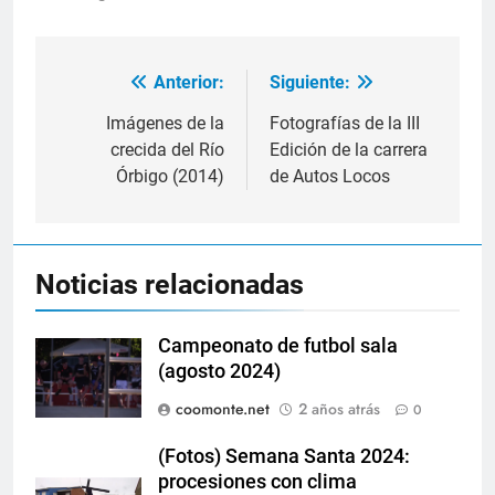
Anterior:
Siguiente:
Navegación
de
Imágenes de la
Fotografías de la III
crecida del Río
Edición de la carrera
entradas
Órbigo (2014)
de Autos Locos
Noticias relacionadas
Campeonato de futbol sala
(agosto 2024)
coomonte.net
2 años atrás
0
(Fotos) Semana Santa 2024:
procesiones con clima