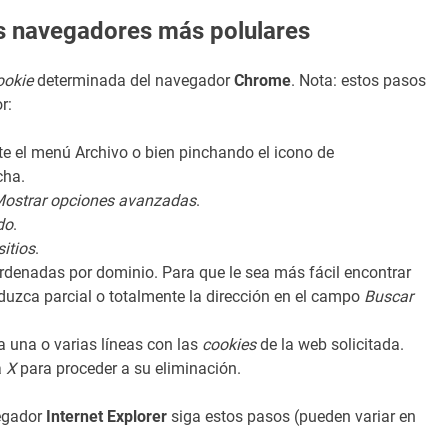
s navegadores más polulares
ookie
determinada del navegador
Chrome
. Nota: estos pasos
r:
e el menú Archivo o bien pinchando el icono de
cha.
ostrar opciones avanzadas
.
do
.
sitios
.
rdenadas por dominio. Para que le sea más fácil encontrar
uzca parcial o totalmente la dirección en el campo
Buscar
la una o varias líneas con las
cookies
de la web solicitada.
a
X
para proceder a su eliminación.
egador
Internet Explorer
siga estos pasos (pueden variar en