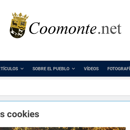
Coomonte.net |
Información, Cultura E Imágenes Sobre El Lugar De Coomo
TÍCULOS
SOBRE EL PUEBLO
VÍDEOS
FOTOGRAF
s cookies