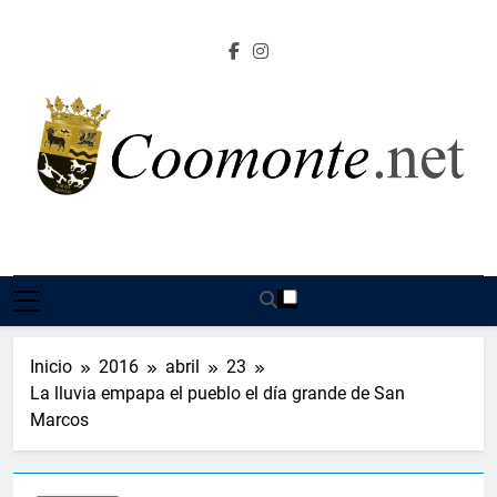
Saltar
al
contenido
Coomonte.net |
Información, Cultura E Imágenes Sobre El Lugar De
Coomonte
Inicio
2016
abril
23
La lluvia empapa el pueblo el día grande de San
Marcos