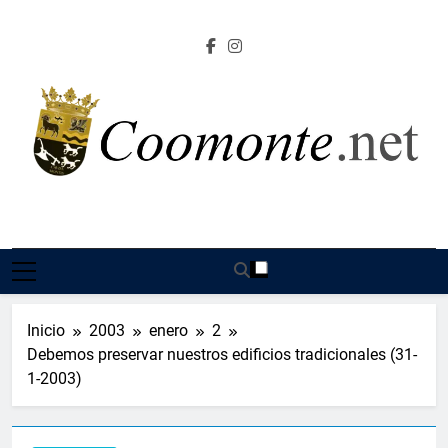
Saltar
al
contenido
Coomonte.net |
Información, Cultura E Imágenes Sobre El Lugar De
Coomonte
Inicio
2003
enero
2
Debemos preservar nuestros edificios tradicionales (31-
1-2003)