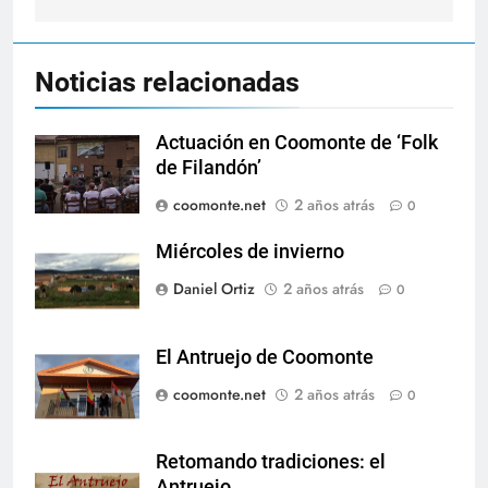
entradas
Noticias relacionadas
Actuación en Coomonte de ‘Folk
de Filandón’
coomonte.net
2 años atrás
0
Miércoles de invierno
Daniel Ortiz
2 años atrás
0
El Antruejo de Coomonte
coomonte.net
2 años atrás
0
Retomando tradiciones: el
Antruejo