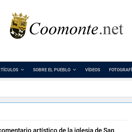
Coomonte.net |
Información, Cultura E Imágenes Sobre El Lugar De Coomo
TÍCULOS
SOBRE EL PUEBLO
VÍDEOS
FOTOGRAF
omentario artístico de la iglesia de San