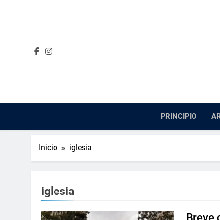
Saltar
al
contenido
PRINCIPIO
AR
Inicio
iglesia
iglesia
Breve c