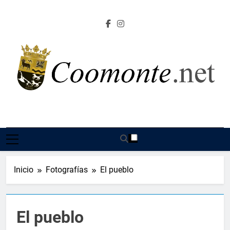
Saltar
al
contenido
Coomonte.net |
Información, Cultura E Imágenes Sobre El Lugar De
Coomonte
Inicio
Fotografías
El pueblo
El pueblo