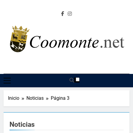
Saltar
al
contenido
Coomonte.net |
Información, Cultura E Imágenes Sobre El Lugar De
Coomonte
Inicio
Noticias
Página 3
Noticias