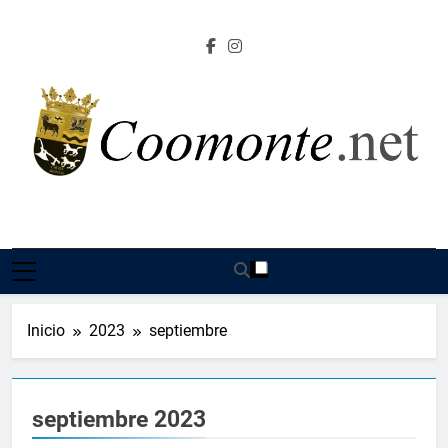
Saltar
al
contenido
Coomonte.net |
Información, Cultura E Imágenes Sobre El Lugar De
Coomonte
Inicio
2023
septiembre
septiembre 2023